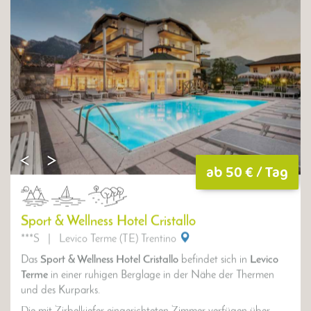
Für die Kinder gibt es im Hotel Waldhof ein großen
Kinderspielzimmer
(55m²), einen pfiffigen
Spielplatz
im
Freien und ein
Kinderbecken
. Außerdem gibt es ein
spannendes
Aktivprogramm
im Naturpark wo die Kinder
Klettern, Pfeil und Bogenschießen
und noch vieles mehr
lernen können. Außerdem gibt es noch einen gratis Verleih
von
Kinderfahrrädern und Zubehör
, sowie Helme und
Rückentragen.
ab 50 € / Tag
Sport & Wellness Hotel Cristallo
***S
|
Levico Terme (TE) Trentino
Das
Sport & Wellness Hotel Cristallo
befindet sich in
Levico
Terme
in einer ruhigen Berglage in der Nähe der Thermen
und des Kurparks.