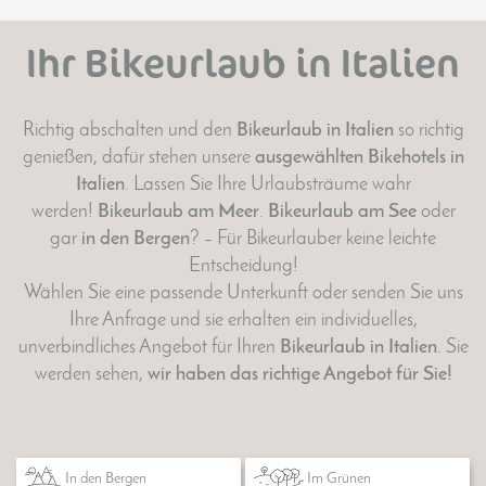
Ihr Bikeurlaub in Italien
Richtig abschalten und den
Bike
urlaub in Italien
so richtig
genießen, dafür stehen unsere
ausgewählten Bikehotels in
Italien
. Lassen Sie Ihre Urlaubsträume wahr
werden!
Bike
urlaub am Meer
.
Bike
urlaub am See
oder
gar
in den Bergen
? – Für Bikeurlauber keine leichte
Entscheidung!
Wählen Sie eine passende Unterkunft oder senden Sie uns
Ihre Anfrage und sie erhalten ein individuelles,
unverbindliches Angebot für Ihren
Bike
urlaub in Italien
. Sie
werden sehen,
wir haben das richtige Angebot für Sie!
In den Bergen
Im Grünen